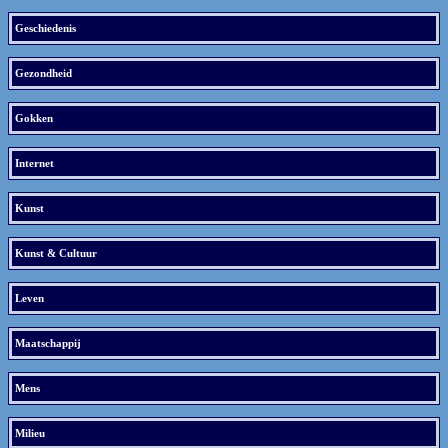
Geschiedenis
Gezondheid
Gokken
Internet
Kunst
Kunst & Cultuur
Leven
Maatschappij
Mens
Milieu