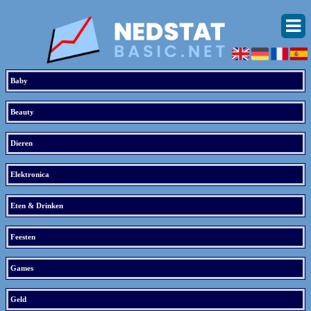
Baby
Beauty
Dieren
Elektronica
Eten & Drinken
Feesten
Games
Geld