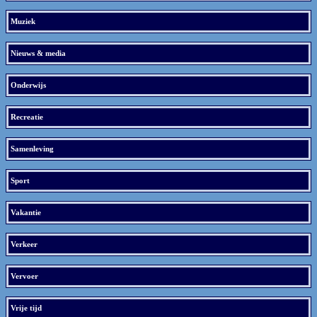
Muziek
Nieuws & media
Onderwijs
Recreatie
Samenleving
Sport
Vakantie
Verkeer
Vervoer
Vrije tijd