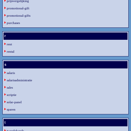
prijsvergelijking
promotional-gift
promotional-gifts
purchases
r
rent
rental
s
salaris
salarisadministratie
sales
scriptie
solar-panel
sparen
t
tweedehands