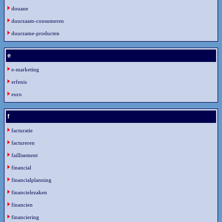
douane
duurzaam-consumeren
duurzame-producten
e
e-marketing
erfenis
euro
f
facturatie
factureren
faillisement
financial
financialplanning
financielezaken
financien
financiering