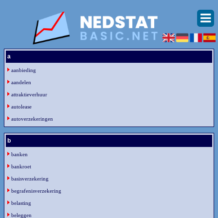
a
aanbieding
aandelen
attraktieverhuur
autolease
autoverzekeringen
b
banken
bankroet
basisverzekering
begrafenisverzekering
belasting
beleggen