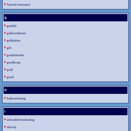
funeral-insurance
g
gamble
geldverdienen
geldzaken
gift
goededoelen
goedkoop
gold
goud
h
hulpverlening
i
inboedelverzekering
inkoop