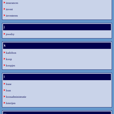
insurances
invest
investeren
j
jewelry
k
kadobon
koop
koopjes
l
lease
loan
loonadministratie
loterijen