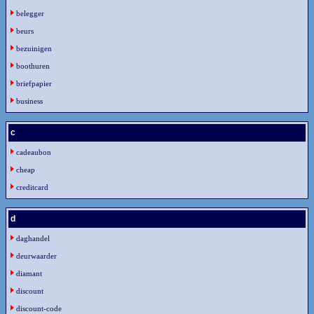
belegger
beurs
bezuinigen
boothuren
briefpapier
business
c
cadeaubon
cheap
creditcard
d
daghandel
deurwaarder
diamant
discount
discount-code