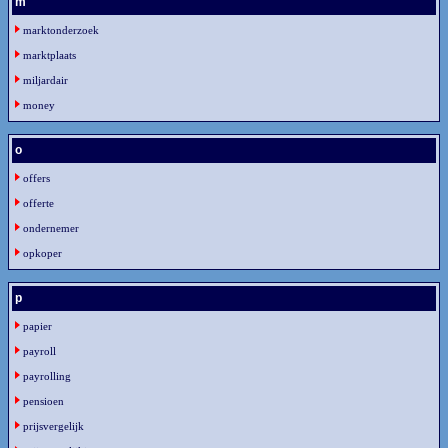
m
marktonderzoek
marktplaats
miljardair
money
o
offers
offerte
ondernemer
opkoper
p
papier
payroll
payrolling
pensioen
prijsvergelijk