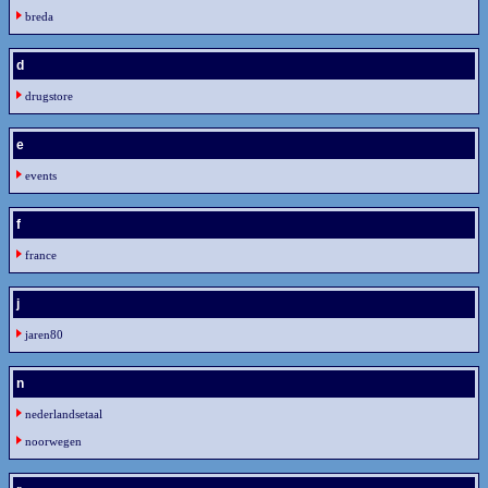
breda
d
drugstore
e
events
f
france
j
jaren80
n
nederlandsetaal
noorwegen