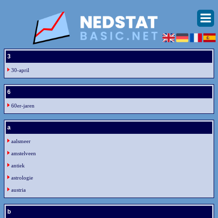
3
30-april
6
60er-jaren
a
aalsmeer
amstelveen
antiek
astrologie
austria
b