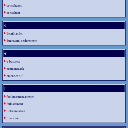
consultancy
consultant
d
detailhandel
duurzaam-ondernemen
e
e-business
eenmanszaak
eigenbedrijf
f
facilitairmanagement
faillissement
fietsenmerken
financieel