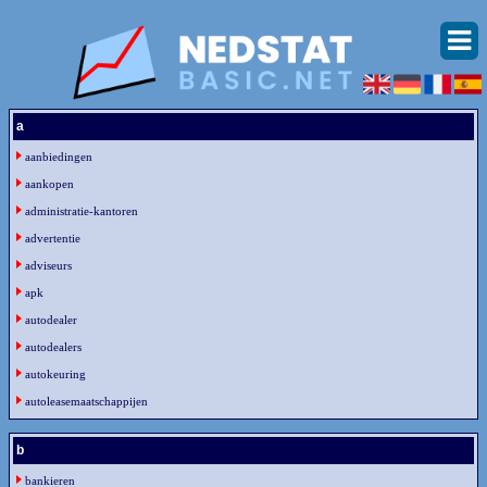
a
aanbiedingen
aankopen
administratie-kantoren
advertentie
adviseurs
apk
autodealer
autodealers
autokeuring
autoleasemaatschappijen
b
bankieren