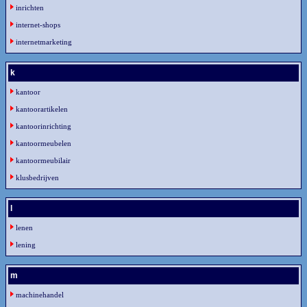
inrichten
internet-shops
internetmarketing
k
kantoor
kantoorartikelen
kantoorinrichting
kantoormeubelen
kantoormeubilair
klusbedrijven
l
lenen
lening
m
machinehandel