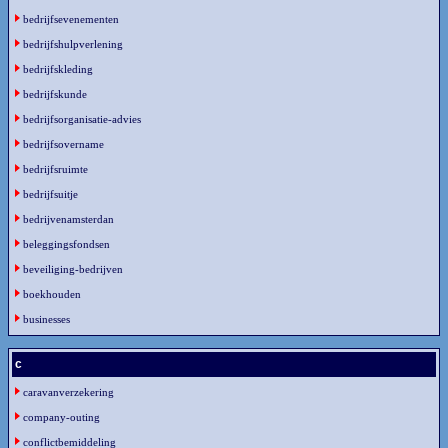
bedrijfsevenementen
bedrijfshulpverlening
bedrijfskleding
bedrijfskunde
bedrijfsorganisatie-advies
bedrijfsovername
bedrijfsruimte
bedrijfsuitje
bedrijvenamsterdan
beleggingsfondsen
beveiliging-bedrijven
boekhouden
businesses
c
caravanverzekering
company-outing
conflictbemiddeling