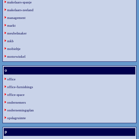
makelaars-spanje
makelaars-zeeland
management
markt
meubelmaker
mkb
mobieltje
motorwinkel
o
office
office-furnishings
office-space
ondernemers
ondernemingsplan
opslagruimte
p