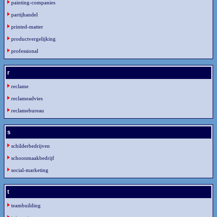
painting-companies
partijhandel
printed-matter
productvergelijking
professional
r
reclame
reclameadvies
reclamebureau
s
schilderbedrijven
schoonmaakbedrijf
social-marketing
t
teambuilding