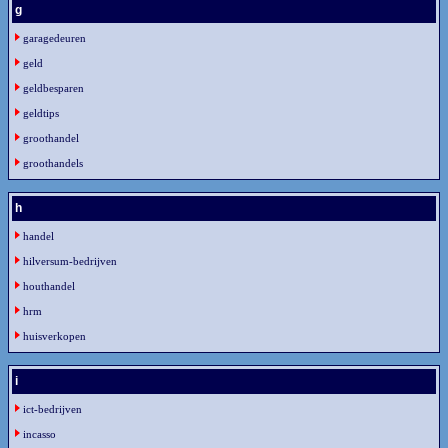
g
garagedeuren
geld
geldbesparen
geldtips
groothandel
groothandels
h
handel
hilversum-bedrijven
houthandel
hrm
huisverkopen
i
ict-bedrijven
incasso