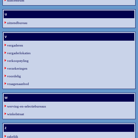
tuincentrum
u
uitzendbureau
v
vergaderen
vergaderlokaties
verkoopstyling
verzekeringen
voordelig
vraagenaanbod
w
werving-en-selectiebureaus
winkelstraat
z
zakelijk